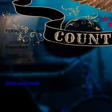
TERMINE 2026 (wird fortlaufend aktualisiert)
__STONE BREAK HILL RANCH Countryfest__ - 85132
Rupertsbuch
Datum:
14.05.2026
17:00
Countryfest zum Vatertag
Zurück zur Übersicht